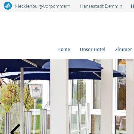
Mecklenburg-Vorpommern
Hansestadt Demmin
H
Home
Unser Hotel
Zimmer
Bildslider, der automatisch bzw. durch Klick auf links/rechts 